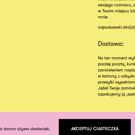
swojego rozmiaru, 
w Twoim miejscu lu
mnie:
odpodszewki.sito[a
Dostawa:
Na ten moment wyłą
paczkę pocztą, kur
zamówieniem napisz
w kartony z odzysk
przesyłki wypełniam
Jeżeli Twoje zamówie
zapakujemy ją ,specj
Ta strona używa ciasteczek.
AKCEPTUJ CIASTECZKA
©
2026
odpodszewki