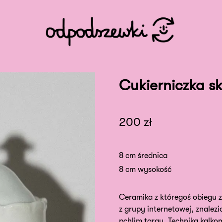
Cukierniczka s
200
zł
8 cm średnica
8 cm wysokość
Ceramika z któregoś obiegu z
z grupy internetowej, znalezi
pchlim targu. Techniką kalko