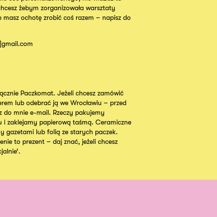
chcesz żebym zorganizowała warsztaty
b masz ochotę zrobić coś razem – napisz do
t]gmail.com
cznie Paczkomat. Jeżeli chcesz zamówić
ierem lub odebrać ją we Wrocławiu – przed
 do mnie e-mail. Rzeczy pakujemy
u i zaklejamy papierową taśmą. Ceramiczne
y gazetami lub folią ze starych paczek.
nie to prezent – daj znać, jeżeli chcesz
alnie’.
Instagram