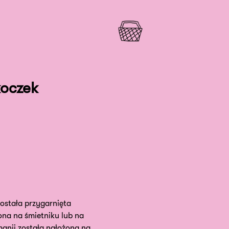
koczek
ostała przygarnięta
ona na śmietniku lub na
manii została nałożona na