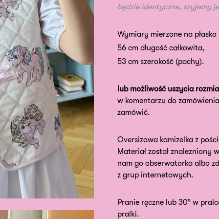
będzie identyczne, szyjemy je z
Wymiary mierzone na płasko (
56 cm długość całkowita,
53 cm szerokość (pachy).
lub możliwość uszycia rozmia
w komentarzu do zamówienia,
zamówić.
Oversizowa kamizelka z poście
Materiał został znalezniony w
nam go obserwatorka albo zd
z grup internetowych.
Pranie ręczne lub 30° w pralc
pralki.