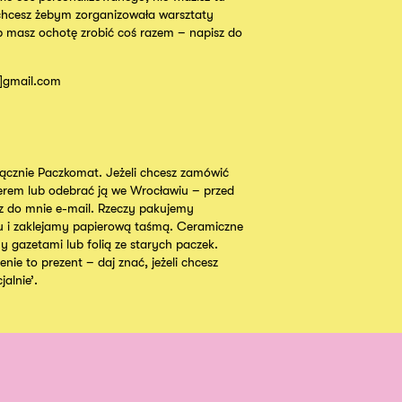
chcesz żebym zorganizowała warsztaty
b masz ochotę zrobić coś razem – napisz do
t]gmail.com
cznie Paczkomat. Jeżeli chcesz zamówić
ierem lub odebrać ją we Wrocławiu – przed
 do mnie e-mail. Rzeczy pakujemy
u i zaklejamy papierową taśmą. Ceramiczne
y gazetami lub folią ze starych paczek.
nie to prezent – daj znać, jeżeli chcesz
alnie’.
Instagram