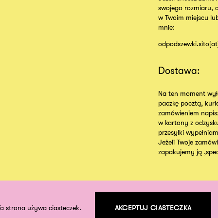
swojego rozmiaru, 
w Twoim miejscu lu
mnie:
odpodszewki.sito[a
Dostawa:
Na ten moment wyłą
paczkę pocztą, kur
zamówieniem napisz
w kartony z odzysk
przesyłki wypełniam
Jeżeli Twoje zamówie
zapakujemy ją ,specj
Ta strona używa ciasteczek.
AKCEPTUJ CIASTECZKA
©
2026
odpodszewki