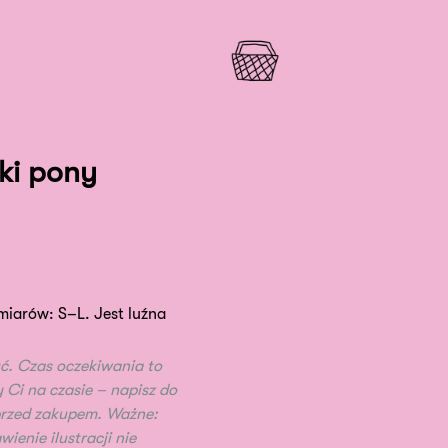
ki pony
zmiarów: S–L. Jest luźna
ć. Czas oczekiwania to
y Ci na czasie – napisz do
 przed zakupem. Ważne:
ienie ilustracji nie