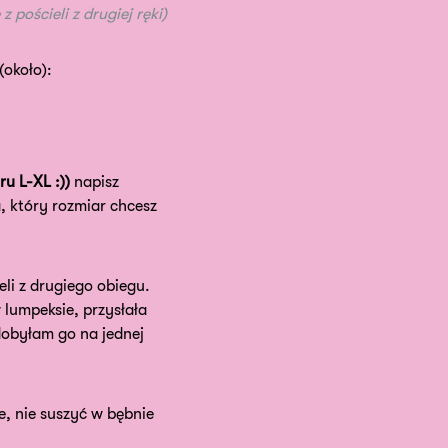
 pościeli z drugiej ręki)
około):
ru L-XL :))
napisz
 który rozmiar chcesz
li z drugiego obiegu.
 lumpeksie, przysłała
obyłam go na jednej
e, nie suszyć w bębnie