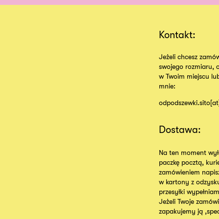
Kontakt:
Jeżeli chcesz zamów
swojego rozmiaru, 
w Twoim miejscu lu
mnie:
odpodszewki.sito[a
Dostawa:
Na ten moment wyłą
paczkę pocztą, kur
zamówieniem napisz
w kartony z odzysk
przesyłki wypełniam
Jeżeli Twoje zamówie
zapakujemy ją ,specj