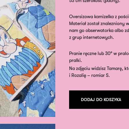
53 cm szerokość (pachy).
Oversizowa kamizelka z poście
Materiał został znalezniony w
nam go obserwatorka albo zd
z grup internetowych.
Pranie ręczne lub 30° w pralc
pralki.
Na zdjęciu widzisz Tamarę, k
i Rozalię – romiar S.
DODAJ DO KOSZYKA