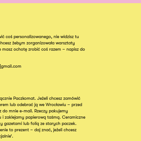
ić coś personalizowanego, nie widzisz tu
chcesz żebym zorganizowała warsztaty
b masz ochotę zrobić coś razem – napisz do
t]gmail.com
cznie Paczkomat. Jeżeli chcesz zamówić
ierem lub odebrać ją we Wrocławiu – przed
 do mnie e-mail. Rzeczy pakujemy
u i zaklejamy papierową taśmą. Ceramiczne
y gazetami lub folią ze starych paczek.
nie to prezent – daj znać, jeżeli chcesz
alnie’.