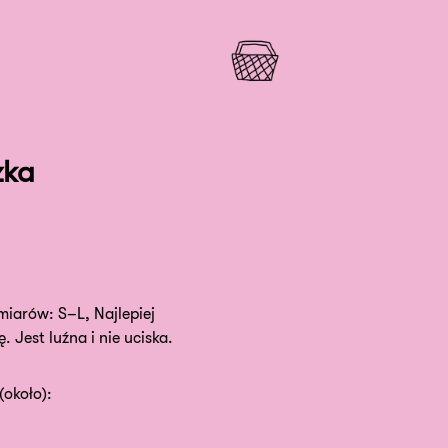
żka
miarów: S–L, Najlepiej
 Jest luźna i nie uciska.
około):