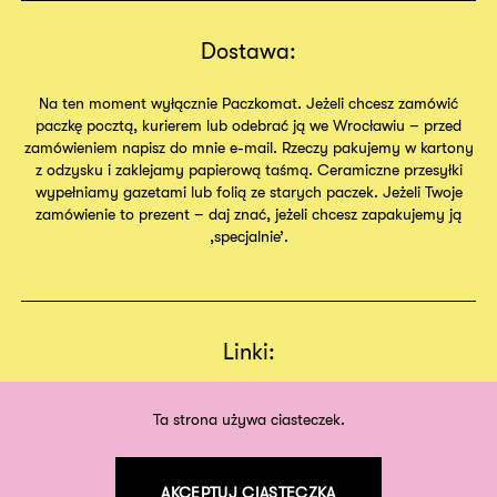
Dostawa:
Na ten moment wyłącznie Paczkomat. Jeżeli chcesz zamówić
paczkę pocztą, kurierem lub odebrać ją we Wrocławiu – przed
zamówieniem napisz do mnie e-mail. Rzeczy pakujemy w kartony
z odzysku i zaklejamy papierową taśmą. Ceramiczne przesyłki
wypełniamy gazetami lub folią ze starych paczek. Jeżeli Twoje
zamówienie to prezent – daj znać, jeżeli chcesz zapakujemy ją
,specjalnie’.
Linki:
Regulamin
Sklep
Ta strona używa ciasteczek.
O nas
AKCEPTUJ CIASTECZKA