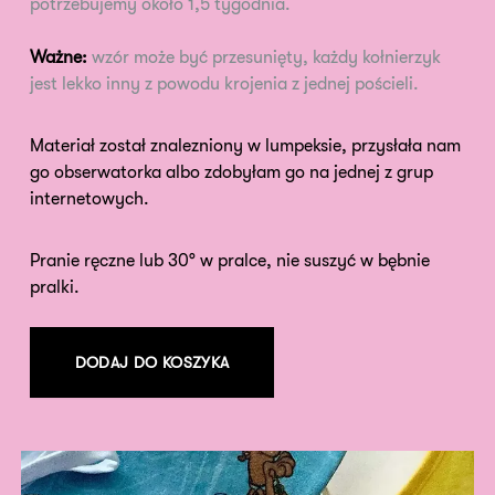
potrzebujemy około 1,5 tygodnia.
Ważne:
wzór może być przesunięty, każdy kołnierzyk
jest lekko inny z powodu krojenia z jednej pościeli.
Materiał został znalezniony w lumpeksie, przysłała nam
go obserwatorka albo zdobyłam go na jednej z grup
internetowych.
Pranie ręczne lub 30° w pralce, nie suszyć w bębnie
pralki.
DODAJ DO KOSZYKA