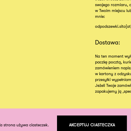
swojego rozmiaru, 
w Twoim miejscu lu
mnie:
odpodszewki.sito[a
Dostawa:
Na ten moment wyłą
paczkę pocztą, kur
zamówieniem napisz
w kartony z odzysk
przesyłki wypełniam
Jeżeli Twoje zamówie
zapakujemy ją ,specj
Ta strona używa ciasteczek.
AKCEPTUJ CIASTECZKA
©
2026
odpodszewki