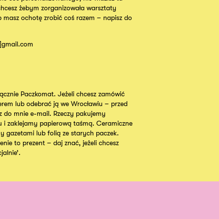
chcesz żebym zorganizowała warsztaty
b masz ochotę zrobić coś razem – napisz do
t]gmail.com
cznie Paczkomat. Jeżeli chcesz zamówić
ierem lub odebrać ją we Wrocławiu – przed
 do mnie e-mail. Rzeczy pakujemy
u i zaklejamy papierową taśmą. Ceramiczne
y gazetami lub folią ze starych paczek.
nie to prezent – daj znać, jeżeli chcesz
alnie’.
Instagram