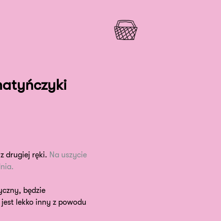
matyńczyki
z drugiej ręki.
Na uszycie
nia.
yczny, będzie
 jest lekko inny z powodu