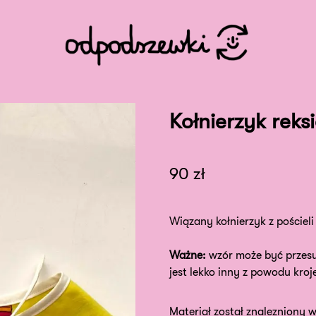
Kołnierzyk reks
90
zł
Wiązany kołnierzyk z pościeli 
Ważne:
wzór może być przesu
jest lekko inny z powodu kroje
Materiał został znalezniony w