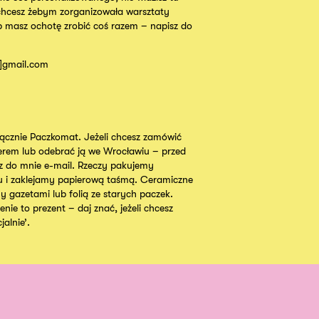
chcesz żebym zorganizowała warsztaty
b masz ochotę zrobić coś razem – napisz do
t]gmail.com
cznie Paczkomat. Jeżeli chcesz zamówić
ierem lub odebrać ją we Wrocławiu – przed
 do mnie e-mail. Rzeczy pakujemy
u i zaklejamy papierową taśmą. Ceramiczne
y gazetami lub folią ze starych paczek.
nie to prezent – daj znać, jeżeli chcesz
alnie’.
Instagram