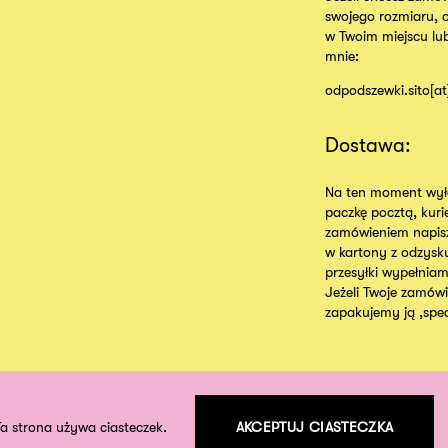
swojego rozmiaru, 
w Twoim miejscu lu
mnie:
odpodszewki.sito[a
Dostawa:
Na ten moment wyłą
paczkę pocztą, kur
zamówieniem napisz
w kartony z odzysk
przesyłki wypełniam
Jeżeli Twoje zamówie
zapakujemy ją ,specj
Ta strona używa ciasteczek.
AKCEPTUJ CIASTECZKA
©
2026
odpodszewki