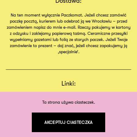
Dostawa:
Na ten moment wyłącznie Paczkomat. Jeżeli chcesz zamówić
paczkę pocztą, kurierem lub odebrać ją we Wrocławiu – przed
zamówieniem napisz do mnie e-mail. Rzeczy pakujemy w kartony
z odzysku i zaklejamy papierową taśmą. Ceramiczne przesyłki
wypełniamy gazetami lub folią ze starych paczek. Jeżeli Twoje
zamówienie to prezent – daj znać, jeżeli chcesz zapakujemy ją
,specjalnie’.
Linki:
Regulamin
Sklep
Ta strona używa ciasteczek.
O nas
AKCEPTUJ CIASTECZKA
©
2026
odpodszewki