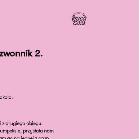
zwonnik 2.
około:
i z drugiego obiegu.
 lumpeksie, przysłała nam
am go na jednej z grup