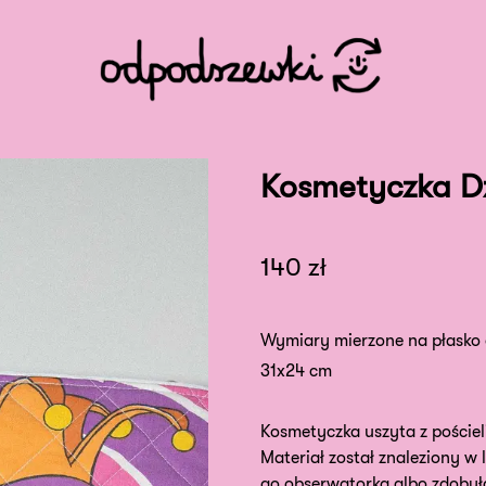
Kosmetyczka D
140
zł
Wymiary mierzone na płasko 
31x24 cm
Kosmetyczka uszyta z pościel
Materiał został znaleziony w
go obserwatorka albo zdobył