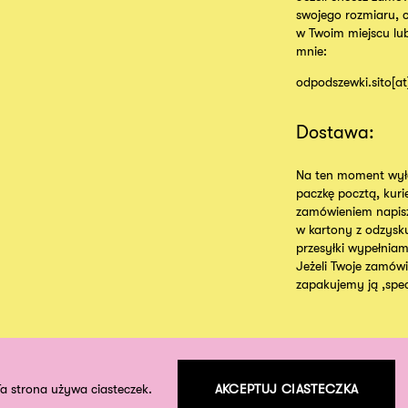
swojego rozmiaru, 
w Twoim miejscu lu
mnie:
odpodszewki.sito[a
Dostawa:
Na ten moment wyłą
paczkę pocztą, kur
zamówieniem napisz
w kartony z odzysk
przesyłki wypełniam
Jeżeli Twoje zamówie
zapakujemy ją ,specj
Ta strona używa ciasteczek.
AKCEPTUJ CIASTECZKA
©
2026
odpodszewki