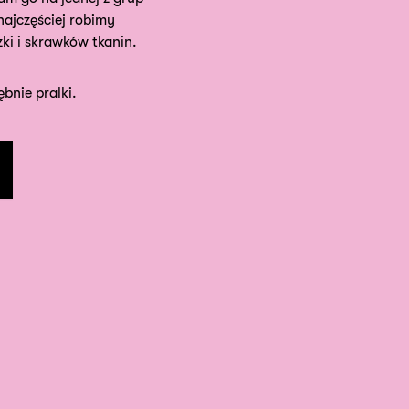
ajczęściej robimy
ki i skrawków tkanin.
ębnie pralki.