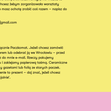
chcesz żebym zorganizowała warsztaty
b masz ochotę zrobić coś razem – napisz do
t]gmail.com
cznie Paczkomat. Jeżeli chcesz zamówić
ierem lub odebrać ją we Wrocławiu – przed
 do mnie e-mail. Rzeczy pakujemy
u i zaklejamy papierową taśmą. Ceramiczne
y gazetami lub folią ze starych paczek.
nie to prezent – daj znać, jeżeli chcesz
alnie’.
Instagram