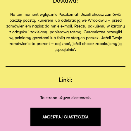
Dostawa:
Na ten moment wyłącznie Paczkomat. Jeżeli chcesz zamówić
paczkę pocztą, kurierem lub odebrać ją we Wrocławiu – przed
zamówieniem napisz do mnie e-mail. Rzeczy pakujemy w kartony
z odzysku i zaklejamy papierową taśmą. Ceramiczne przesyłki
wypełniamy gazetami lub folią ze starych paczek. Jeżeli Twoje
zamówienie to prezent – daj znać, jeżeli chcesz zapakujemy ją
,specjalnie’.
Linki:
Regulamin
Sklep
Ta strona używa ciasteczek.
O nas
AKCEPTUJ CIASTECZKA
©
2026
odpodszewki