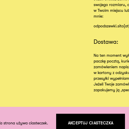
swojego rozmiaru, 
w Twoim miejscu lu
mnie:
odpodszewki.sito[a
Dostawa:
Na ten moment wyłą
paczkę pocztą, kur
zamówieniem napisz
w kartony z odzysk
przesyłki wypełniam
Jeżeli Twoje zamówie
zapakujemy ją ,specj
Ta strona używa ciasteczek.
AKCEPTUJ CIASTECZKA
©
2026
odpodszewki