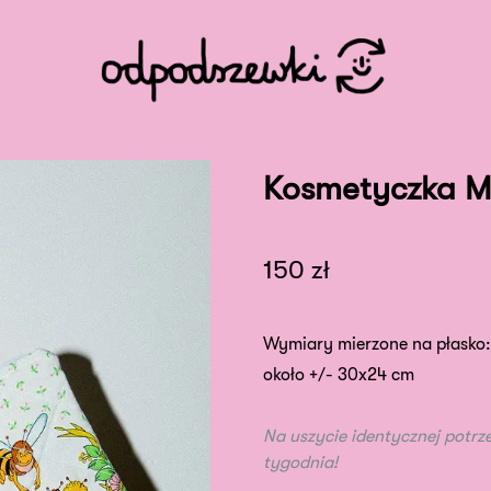
Kosmetyczka M
150
zł
Wymiary mierzone na płasko:
około +/- 30x24 cm
Na uszycie identycznej potrz
tygodnia!