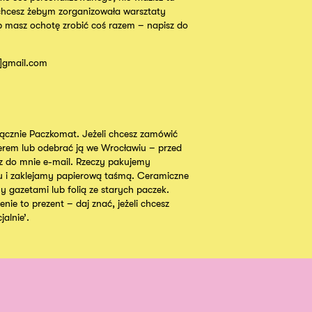
chcesz żebym zorganizowała warsztaty
b masz ochotę zrobić coś razem – napisz do
t]gmail.com
cznie Paczkomat. Jeżeli chcesz zamówić
ierem lub odebrać ją we Wrocławiu – przed
 do mnie e-mail. Rzeczy pakujemy
u i zaklejamy papierową taśmą. Ceramiczne
y gazetami lub folią ze starych paczek.
nie to prezent – daj znać, jeżeli chcesz
alnie’.
Instagram