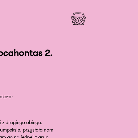
ocahontas 2.
około:
i z drugiego obiegu.
 lumpeksie, przysłała nam
am go na jednej z grup