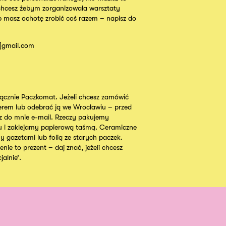
chcesz żebym zorganizowała warsztaty
b masz ochotę zrobić coś razem – napisz do
t]gmail.com
cznie Paczkomat. Jeżeli chcesz zamówić
ierem lub odebrać ją we Wrocławiu – przed
 do mnie e-mail. Rzeczy pakujemy
u i zaklejamy papierową taśmą. Ceramiczne
y gazetami lub folią ze starych paczek.
nie to prezent – daj znać, jeżeli chcesz
alnie’.
Instagram