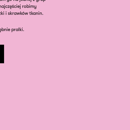
ajczęściej robimy
ki i skrawków tkanin.
ębnie pralki.