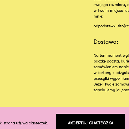
swojego rozmiaru, 
w Twoim miejscu lu
mnie:
odpodszewki.sito[a
Dostawa:
Na ten moment wyłą
paczkę pocztą, kur
zamówieniem napisz
w kartony z odzysk
przesyłki wypełniam
Jeżeli Twoje zamówie
zapakujemy ją ,specj
Ta strona używa ciasteczek.
AKCEPTUJ CIASTECZKA
©
2026
odpodszewki