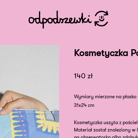
Kosmetyczka P
140
zł
Wymiary mierzone na płasko 
31x24 cm
Kosmetyczka uszyta z pościel
Materiał został znaleziony w
go obserwatorka albo zdobył