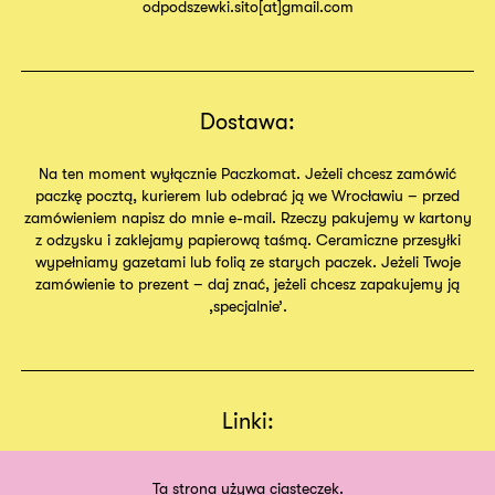
odpodszewki.sito[at]gmail.com
Dostawa:
Na ten moment wyłącznie Paczkomat. Jeżeli chcesz zamówić
paczkę pocztą, kurierem lub odebrać ją we Wrocławiu – przed
zamówieniem napisz do mnie e-mail. Rzeczy pakujemy w kartony
z odzysku i zaklejamy papierową taśmą. Ceramiczne przesyłki
wypełniamy gazetami lub folią ze starych paczek. Jeżeli Twoje
zamówienie to prezent – daj znać, jeżeli chcesz zapakujemy ją
,specjalnie’.
Linki:
Regulamin
Sklep
Ta strona używa ciasteczek.