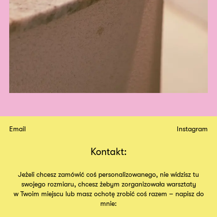
Email
Instagram
Kontakt:
Jeżeli chcesz zamówić coś personalizowanego, nie widzisz tu
swojego rozmiaru, chcesz żebym zorganizowała warsztaty
w Twoim miejscu lub masz ochotę zrobić coś razem – napisz do
mnie: