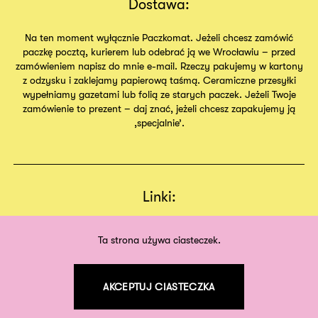
Dostawa:
Na ten moment wyłącznie Paczkomat. Jeżeli chcesz zamówić
paczkę pocztą, kurierem lub odebrać ją we Wrocławiu – przed
zamówieniem napisz do mnie e-mail. Rzeczy pakujemy w kartony
z odzysku i zaklejamy papierową taśmą. Ceramiczne przesyłki
wypełniamy gazetami lub folią ze starych paczek. Jeżeli Twoje
zamówienie to prezent – daj znać, jeżeli chcesz zapakujemy ją
,specjalnie’.
Linki:
Regulamin
Sklep
Ta strona używa ciasteczek.
O nas
AKCEPTUJ CIASTECZKA
©
2026
odpodszewki