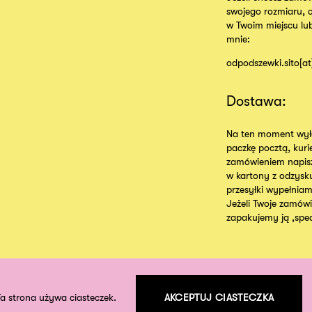
swojego rozmiaru, 
w Twoim miejscu lu
mnie:
odpodszewki.sito[a
Dostawa:
Na ten moment wyłą
paczkę pocztą, kur
zamówieniem napisz
w kartony z odzysk
przesyłki wypełniam
Jeżeli Twoje zamówie
zapakujemy ją ,specj
Ta strona używa ciasteczek.
AKCEPTUJ CIASTECZKA
©
2026
odpodszewki