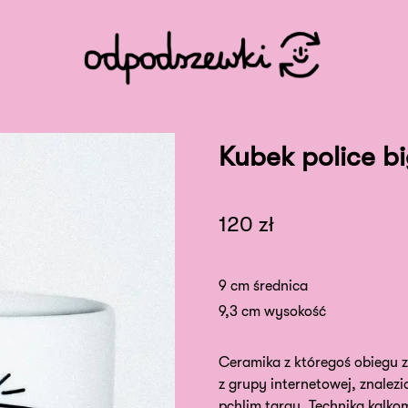
Kubek police b
120
zł
9 cm średnica
9,3 cm wysokość
Ceramika z któregoś obiegu z
z grupy internetowej, znalezi
pchlim targu. Techniką kalko