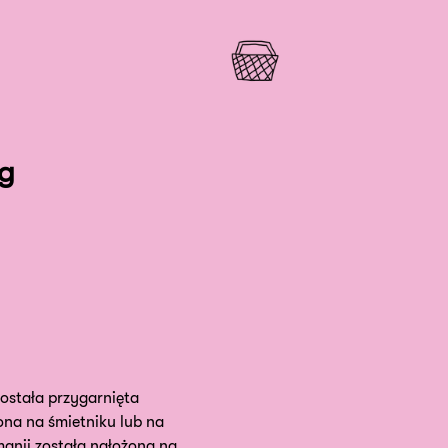
ig
ostała przygarnięta
ona na śmietniku lub na
manii została nałożona na