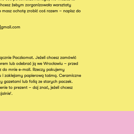
chcesz żebym zorganizowała warsztaty
b masz ochotę zrobić coś razem – napisz do
t]gmail.com
cznie Paczkomat. Jeżeli chcesz zamówić
ierem lub odebrać ją we Wrocławiu – przed
 do mnie e-mail. Rzeczy pakujemy
u i zaklejamy papierową taśmą. Ceramiczne
y gazetami lub folią ze starych paczek.
nie to prezent – daj znać, jeżeli chcesz
alnie’.
Instagram