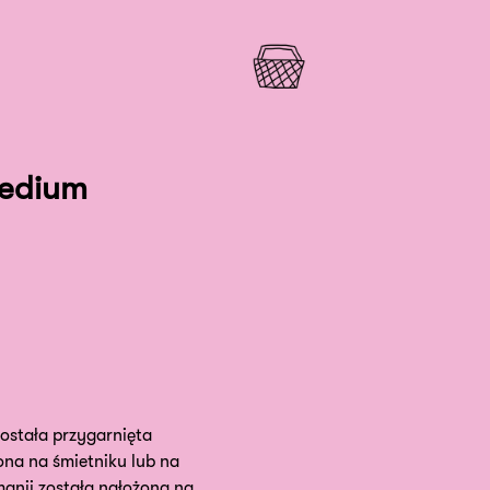
medium
ostała przygarnięta
ona na śmietniku lub na
manii została nałożona na