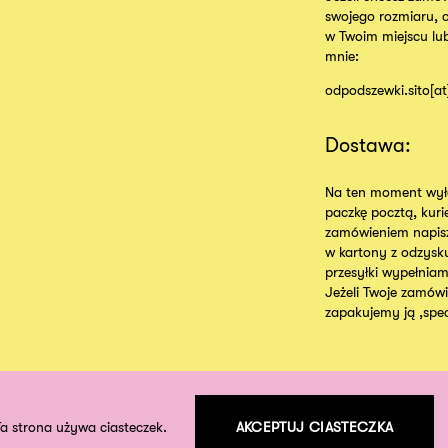
swojego rozmiaru, 
w Twoim miejscu lu
mnie:
odpodszewki.sito[a
Dostawa:
Na ten moment wyłą
paczkę pocztą, kur
zamówieniem napisz
w kartony z odzysk
przesyłki wypełniam
Jeżeli Twoje zamówie
zapakujemy ją ,specj
Ta strona używa ciasteczek.
AKCEPTUJ CIASTECZKA
©
2026
odpodszewki