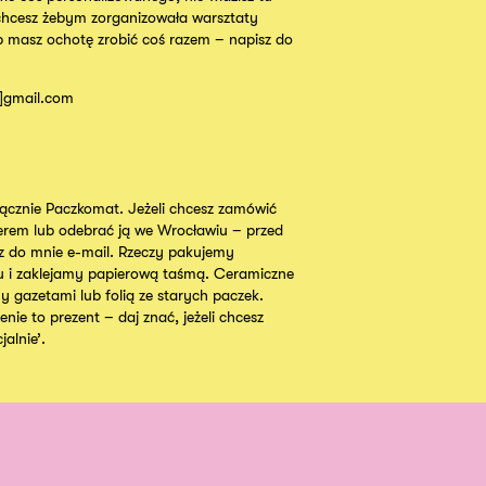
chcesz żebym zorganizowała warsztaty
b masz ochotę zrobić coś razem – napisz do
t]gmail.com
cznie Paczkomat. Jeżeli chcesz zamówić
ierem lub odebrać ją we Wrocławiu – przed
 do mnie e-mail. Rzeczy pakujemy
u i zaklejamy papierową taśmą. Ceramiczne
y gazetami lub folią ze starych paczek.
nie to prezent – daj znać, jeżeli chcesz
alnie’.
Instagram