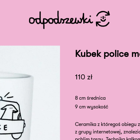
Kubek police 
110
zł
8 cm średnica
9 cm wysokość
Ceramika z któregoś obiegu z
z grupy internetowej, znalezi
pchlim targu. Techniką kalko