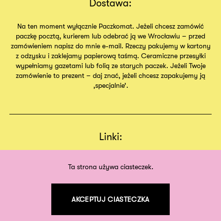
Dostawa:
Na ten moment wyłącznie Paczkomat. Jeżeli chcesz zamówić
paczkę pocztą, kurierem lub odebrać ją we Wrocławiu – przed
zamówieniem napisz do mnie e-mail. Rzeczy pakujemy w kartony
z odzysku i zaklejamy papierową taśmą. Ceramiczne przesyłki
wypełniamy gazetami lub folią ze starych paczek. Jeżeli Twoje
zamówienie to prezent – daj znać, jeżeli chcesz zapakujemy ją
,specjalnie’.
Linki:
Regulamin
Sklep
Ta strona używa ciasteczek.
O nas
AKCEPTUJ CIASTECZKA
©
2026
odpodszewki