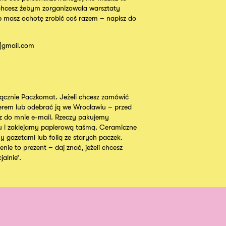
chcesz żebym zorganizowała warsztaty
b masz ochotę zrobić coś razem – napisz do
t]gmail.com
cznie Paczkomat. Jeżeli chcesz zamówić
ierem lub odebrać ją we Wrocławiu – przed
 do mnie e-mail. Rzeczy pakujemy
u i zaklejamy papierową taśmą. Ceramiczne
y gazetami lub folią ze starych paczek.
nie to prezent – daj znać, jeżeli chcesz
alnie’.
Instagram