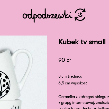
Kubek tv small
90
zł
8 cm średnica
6,5 cm wysokość
Ceramika z któregoś obiegu z
z grupy internetowej, znalezi
pchlim targu. Techniką kalko