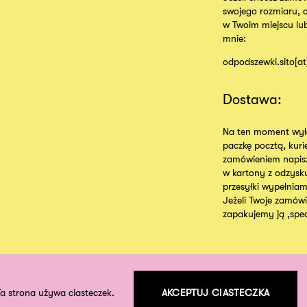
swojego rozmiaru, 
w Twoim miejscu lu
mnie:
odpodszewki.sito[a
Dostawa:
Na ten moment wyłą
paczkę pocztą, kur
zamówieniem napisz
w kartony z odzysk
przesyłki wypełniam
Jeżeli Twoje zamówie
zapakujemy ją ,specj
Ta strona używa ciasteczek.
AKCEPTUJ CIASTECZKA
©
2026
odpodszewki