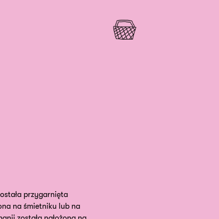
ostała przygarnięta
ona na śmietniku lub na
manii została nałożona na