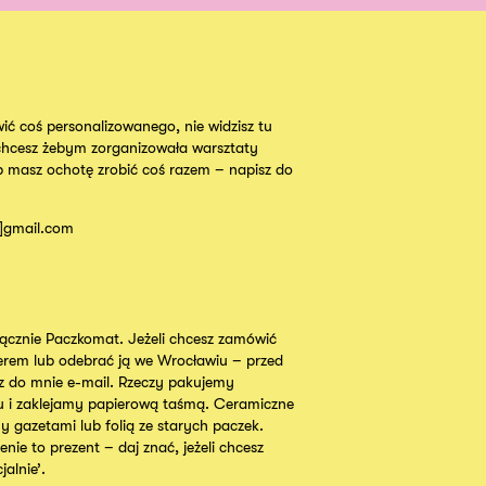
ić coś personalizowanego, nie widzisz tu
chcesz żebym zorganizowała warsztaty
b masz ochotę zrobić coś razem – napisz do
t]gmail.com
cznie Paczkomat. Jeżeli chcesz zamówić
ierem lub odebrać ją we Wrocławiu – przed
 do mnie e-mail. Rzeczy pakujemy
u i zaklejamy papierową taśmą. Ceramiczne
y gazetami lub folią ze starych paczek.
nie to prezent – daj znać, jeżeli chcesz
alnie’.