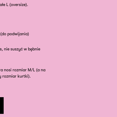
łe L (oversize).
(do podwijania)
e, nie suszyć w bębnie
ra nosi rozmiar M/L (a na
 rozmiar kurtki).