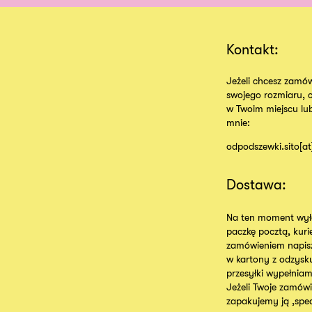
Kontakt:
Jeżeli chcesz zamów
swojego rozmiaru, 
w Twoim miejscu lu
mnie:
odpodszewki.sito[a
Dostawa:
Na ten moment wyłą
paczkę pocztą, kur
zamówieniem napisz
w kartony z odzysk
przesyłki wypełniam
Jeżeli Twoje zamówie
zapakujemy ją ,specj