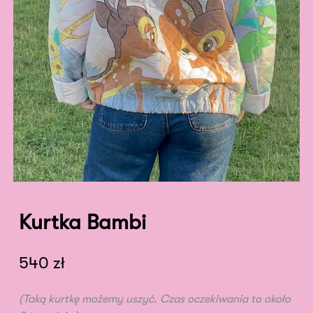
Kurtka Bambi
540
zł
(Taką kurtkę możemy uszyć. Czas oczekiwania to około