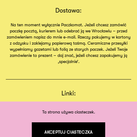
Dostawa:
Na ten moment wyłącznie Paczkomat. Jeżeli chcesz zamówić
paczkę pocztą, kurierem lub odebrać ją we Wrocławiu – przed
zamówieniem napisz do mnie e-mail. Rzeczy pakujemy w kartony
z odzysku i zaklejamy papierową taśmą. Ceramiczne przesyłki
wypełniamy gazetami lub folią ze starych paczek. Jeżeli Twoje
zamówienie to prezent – daj znać, jeżeli chcesz zapakujemy ją
,specjalnie’.
Linki:
Regulamin
Sklep
Ta strona używa ciasteczek.
O nas
AKCEPTUJ CIASTECZKA
©
2026
odpodszewki