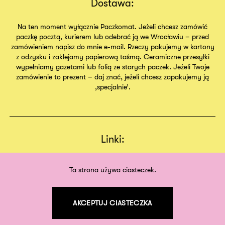
Dostawa:
Na ten moment wyłącznie Paczkomat. Jeżeli chcesz zamówić
paczkę pocztą, kurierem lub odebrać ją we Wrocławiu – przed
zamówieniem napisz do mnie e-mail. Rzeczy pakujemy w kartony
z odzysku i zaklejamy papierową taśmą. Ceramiczne przesyłki
wypełniamy gazetami lub folią ze starych paczek. Jeżeli Twoje
zamówienie to prezent – daj znać, jeżeli chcesz zapakujemy ją
,specjalnie’.
Linki:
Regulamin
Sklep
Ta strona używa ciasteczek.
O nas
AKCEPTUJ CIASTECZKA
©
2026
odpodszewki