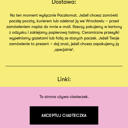
Dostawa:
Na ten moment wyłącznie Paczkomat. Jeżeli chcesz zamówić
paczkę pocztą, kurierem lub odebrać ją we Wrocławiu – przed
zamówieniem napisz do mnie e-mail. Rzeczy pakujemy w kartony
z odzysku i zaklejamy papierową taśmą. Ceramiczne przesyłki
wypełniamy gazetami lub folią ze starych paczek. Jeżeli Twoje
zamówienie to prezent – daj znać, jeżeli chcesz zapakujemy ją
,specjalnie’.
Linki:
Regulamin
Sklep
Ta strona używa ciasteczek.
O nas
AKCEPTUJ CIASTECZKA
©
2026
odpodszewki