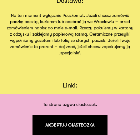
Dostawa:
Na ten moment wyłącznie Paczkomat. Jeżeli chcesz zamówić
paczkę pocztą, kurierem lub odebrać ją we Wrocławiu – przed
zamówieniem napisz do mnie e-mail. Rzeczy pakujemy w kartony
z odzysku i zaklejamy papierową taśmą. Ceramiczne przesyłki
wypełniamy gazetami lub folią ze starych paczek. Jeżeli Twoje
zamówienie to prezent – daj znać, jeżeli chcesz zapakujemy ją
,specjalnie’.
Linki:
Regulamin
Sklep
Ta strona używa ciasteczek.
O nas
AKCEPTUJ CIASTECZKA
©
2026
odpodszewki