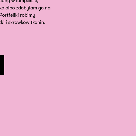
ziony w lumpeksie,
ka albo zdobyłam go na
Portfeliki robimy
ki i skrawków tkanin.