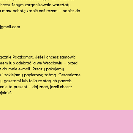
chcesz żebym zorganizowała warsztaty
b masz ochotę zrobić coś razem – napisz do
t]gmail.com
cznie Paczkomat. Jeżeli chcesz zamówić
ierem lub odebrać ją we Wrocławiu – przed
 do mnie e-mail. Rzeczy pakujemy
u i zaklejamy papierową taśmą. Ceramiczne
y gazetami lub folią ze starych paczek.
nie to prezent – daj znać, jeżeli chcesz
alnie’.
Instagram