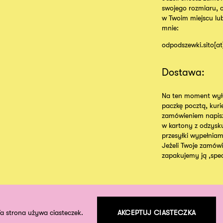
swojego rozmiaru, 
w Twoim miejscu lu
mnie:
odpodszewki.sito[a
Dostawa:
Na ten moment wyłą
paczkę pocztą, kur
zamówieniem napisz
w kartony z odzysk
przesyłki wypełniam
Jeżeli Twoje zamówie
zapakujemy ją ,specj
Ta strona używa ciasteczek.
AKCEPTUJ CIASTECZKA
©
2026
odpodszewki