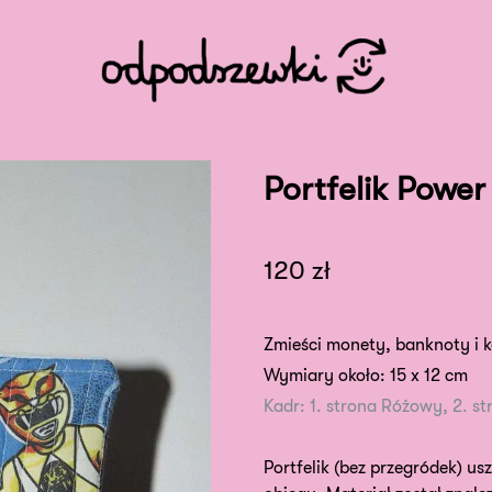
Portfelik Powe
120
zł
Zmieści monety, banknoty i 
Wymiary około: 15 x 12 cm
Kadr: 1. strona Różowy, 2. st
Portfelik (bez przegródek) usz