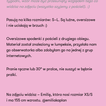
tygodni, wzór może być przesunięty względem tego co
widzisz na zdjęciu (wszystko szyjemy z pościeli). :)
Pasują na kilka rozmiarów: S–L. Są luźne, oversizowe
i nie uciskają w brzuch :)
Oversizowe spodenki z pościeli z drugiego obiegu.
Materiał został znaleziony w lumpeksie, przysłała nam
go obserwatorka albo zdobyłam go na jednej z grup
internetowych.
Pranie ręczne lub 30° w pralce, nie suszyć w bębnie
pralki.
Na zdjęciu widzisz – Emilię, która nosi rozmiar XS/S
i ma 155 cm wzrostu. @emiliakaplan