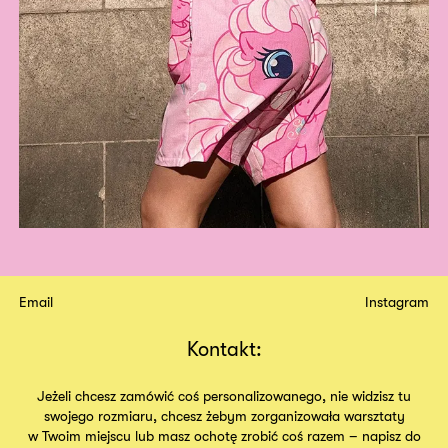
Email
Instagram
Kontakt:
Jeżeli chcesz zamówić coś personalizowanego, nie widzisz tu
swojego rozmiaru, chcesz żebym zorganizowała warsztaty
w Twoim miejscu lub masz ochotę zrobić coś razem – napisz do