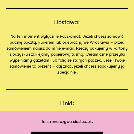
Dostawa:
Na ten moment wyłącznie Paczkomat. Jeżeli chcesz zamówić
paczkę pocztą, kurierem lub odebrać ją we Wrocławiu – przed
zamówieniem napisz do mnie e-mail. Rzeczy pakujemy w kartony
z odzysku i zaklejamy papierową taśmą. Ceramiczne przesyłki
wypełniamy gazetami lub folią ze starych paczek. Jeżeli Twoje
zamówienie to prezent – daj znać, jeżeli chcesz zapakujemy ją
,specjalnie’.
Linki:
Regulamin
Sklep
Ta strona używa ciasteczek.
O nas