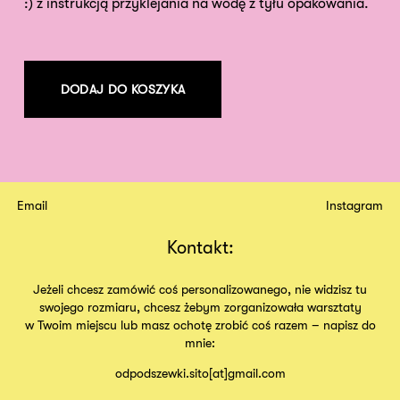
:) z instrukcją przyklejania na wodę z tyłu opakowania.
DODAJ DO KOSZYKA
Email
Instagram
Kontakt:
Jeżeli chcesz zamówić coś personalizowanego, nie widzisz tu
swojego rozmiaru, chcesz żebym zorganizowała warsztaty
w Twoim miejscu lub masz ochotę zrobić coś razem – napisz do
mnie:
odpodszewki.sito[at]gmail.com