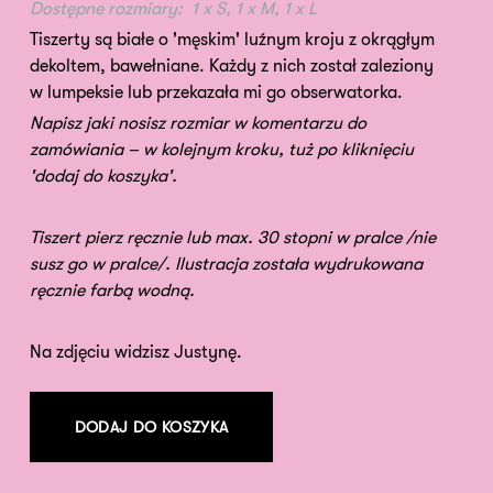
Dostępne rozmiary:
1 x S, 1 x M, 1 x L
Tiszerty są białe o 'męskim' luźnym kroju z okrągłym
dekoltem, bawełniane. Każdy z nich został zaleziony
w lumpeksie lub przekazała mi go obserwatorka.
Napisz jaki nosisz rozmiar w komentarzu do
zamówiania – w kolejnym kroku, tuż po kliknięciu
'dodaj do koszyka'.
Tiszert pierz ręcznie lub max. 30 stopni w pralce /nie
susz go w pralce/. Ilustracja została wydrukowana
ręcznie farbą wodną.
Na zdjęciu widzisz Justynę.
DODAJ DO KOSZYKA