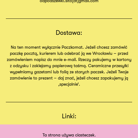
odpodszewki.sito[at]gmail.com
Dostawa:
Na ten moment wyłącznie Paczkomat. Jeżeli chcesz zamówić
paczkę pocztą, kurierem lub odebrać ją we Wrocławiu – przed
zamówieniem napisz do mnie e-mail. Rzeczy pakujemy w kartony
z odzysku i zaklejamy papierową taśmą. Ceramiczne przesyłki
wypełniamy gazetami lub folią ze starych paczek. Jeżeli Twoje
zamówienie to prezent – daj znać, jeżeli chcesz zapakujemy ją
,specjalnie’.
Linki:
Regulamin
Sklep
Ta strona używa ciasteczek.
O nas